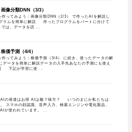
画像分類DNN（3/3）
作ってみよう：画像分類DNN（2/3） で作ったAIを解説し
グラムを簡単に解説 作ったプログラムをパートに分けて
では、データを読 ...
株価予測（4/4）
作ってみよう：株価予測（3/4） に続き、使ったデータの解
じデータを簡単に解説データの入手先あなたの予測にも使え
 下記が学習に使 ...
？AIの発達はお得 AIは敵？味方？ いつのまにか私たちは
ね。 スマホの顔認識、音声入力、検索エンジンや電化製品、
Iが使われています。 ...