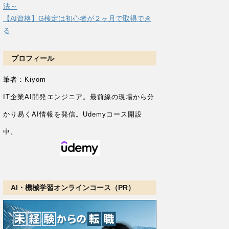
法～
【AI資格】G検定は初心者が２ヶ月で取得でき
る
プロフィール
筆者：Kiyom
IT企業AI開発エンジニア。
最前線の現場から分
かり易くAI情報を発信。Udemyコース開設
中。
AI・機械学習オンラインコース（PR）