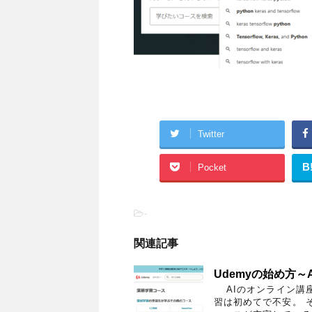
Twitter
B
Pocket
-
関連記事
Udemyの始め方～
AIのオンライン講
習は初めてで不安。 