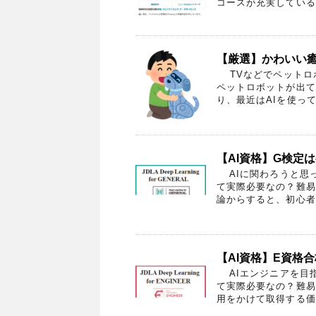
コースが充実しているU
【厳選】かわいい
TVなどでペットロボ
ペットロボットが出て
り、最近はAIを使って
【AI資格】G検定
AIに関わろうと思
て実際必要なの？難易
論からすると、初心者で
【AI資格】E資格
AIエンジニアを目指
て実際必要なの？難易
用をかけて取得する価値