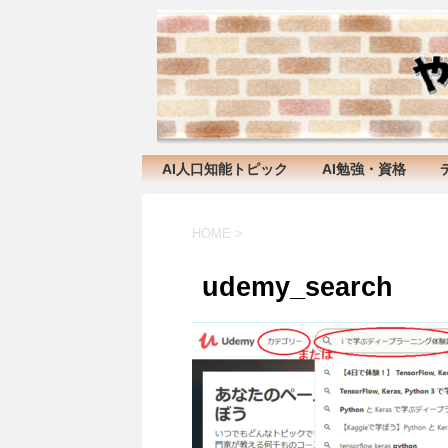
AI人口知能トピック
AI勉強・資格
HOME
>
udemy_search