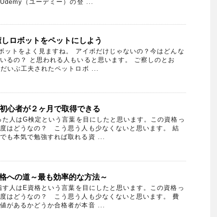
demy（ユーデミー）の登 ...
癒しロボットをペットにしよう
ットをよく見ますね。 アイボだけじゃないの？今はどんな
いるの？ と思われる人もいると思います。 ご察しのとお
だいぶ工夫されたペットロボ ...
は初心者が２ヶ月で取得できる
った人はG検定という言葉を目にしたと思います。この資格っ
度はどうなの？ こう思う人も少なくないと思います。 結
も本気で勉強すれば取れる資 ...
合格への道～最も効率的な方法～
す人はE資格という言葉を目にしたと思います。この資格っ
度はどうなの？ こう思う人も少なくないと思います。 費
があるかどうか合格者が本音 ...