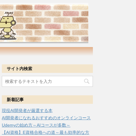
サイト内検索
新着記事
現役AI開発者が厳選する本
AI開発者になれるおすすめのオンラインコース
Udemyの始め方～AIコースが多数～
【AI資格】E資格合格への道～最も効率的な方