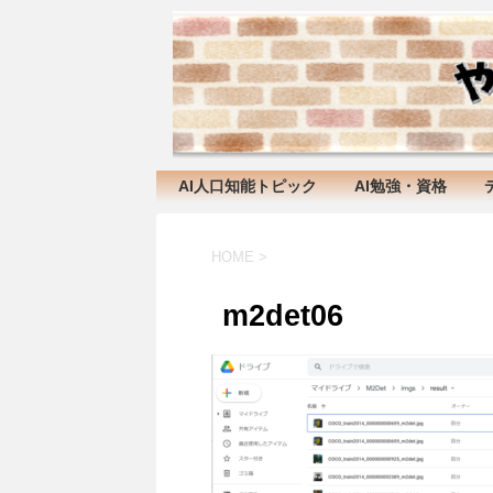
AI人口知能トピック
AI勉強・資格
HOME
>
m2det06