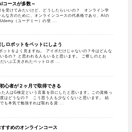
AIコースが多数～
座を受けてみたいけど、どうしたらいいの？ オンライン学
そんな方のために、オンラインコースの代表格であり、AIの
demy（ユーデミー）の登 ...
癒しロボットをペットにしよう
ットをよく見ますね。 アイボだけじゃないの？今はどんな
いるの？ と思われる人もいると思います。 ご察しのとお
だいぶ工夫されたペットロボ ...
は初心者が２ヶ月で取得できる
った人はG検定という言葉を目にしたと思います。この資格っ
度はどうなの？ こう思う人も少なくないと思います。 結
も本気で勉強すれば取れる資 ...
おすすめのオンラインコース