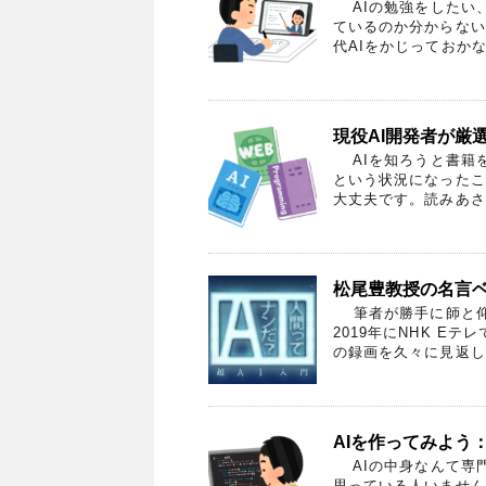
AIの勉強をしたい
ているのか分からない
代AIをかじっておかな
現役AI開発者が厳
AIを知ろうと書籍
という状況になったこ
大丈夫です。読みあさっ
松尾豊教授の名言ベ
筆者が勝手に師と仰い
2019年にNHK E
の録画を久々に見返した
AIを作ってみよう
AIの中身なんて専門
思っている人いません