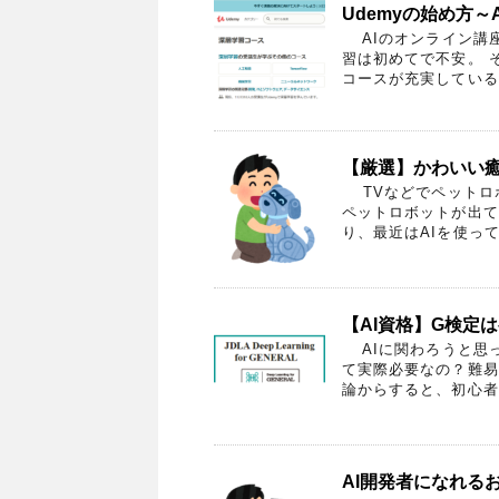
Udemyの始め方～
AIのオンライン講
習は初めてで不安。 
コースが充実しているU
【厳選】かわいい
TVなどでペットロボ
ペットロボットが出て
り、最近はAIを使って
【AI資格】G検定
AIに関わろうと思
て実際必要なの？難易
論からすると、初心者で
AI開発者になれる