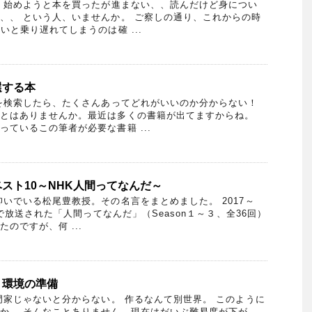
、始めようと本を買ったが進まない、、読んだけど身につい
、、 という人、いませんか。 ご察しの通り、これからの時
いと乗り遅れてしまうのは確 ...
選する本
を検索したら、たくさんあってどれがいいのか分からない！
とはありませんか。最近は多くの書籍が出てますからね。
ているこの筆者が必要な書籍 ...
スト10～NHK人間ってなんだ～
でいる松尾豊教授。その名言をまとめました。 2017～
テレで放送された「人間ってなんだ」（Season１～３、全36回）
のですが、何 ...
：環境の準備
家じゃないと分からない。 作るなんて別世界。 このように
か。 そんなことありません。現在はだいぶ難易度が下が