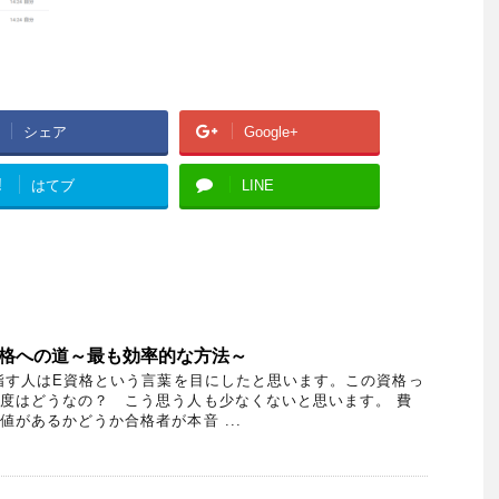
シェア
Google+
!
はてブ
LINE
合格への道～最も効率的な方法～
す人はE資格という言葉を目にしたと思います。この資格っ
度はどうなの？ こう思う人も少なくないと思います。 費
があるかどうか合格者が本音 ...