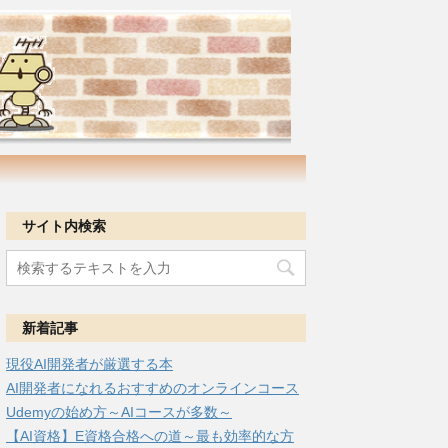
サイト内検索
新着記事
現役AI開発者が厳選する本
AI開発者になれるおすすめのオンラインコース
Udemyの始め方～AIコースが多数～
【AI資格】E資格合格への道～最も効率的な方