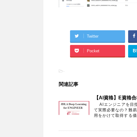
Twitter
B
Pocket
-
関連記事
【AI資格】E資格
AIエンジニアを目指
て実際必要なの？難易
用をかけて取得する価値