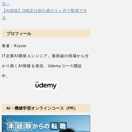
法～
【AI資格】G検定は初心者が２ヶ月で取得でき
る
プロフィール
筆者：Kiyom
IT企業AI開発エンジニア。
最前線の現場から分
かり易くAI情報を発信。Udemyコース開設
中。
AI・機械学習オンラインコース（PR）