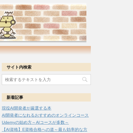
サイト内検索
新着記事
現役AI開発者が厳選する本
AI開発者になれるおすすめのオンラインコース
Udemyの始め方～AIコースが多数～
【AI資格】E資格合格への道～最も効率的な方