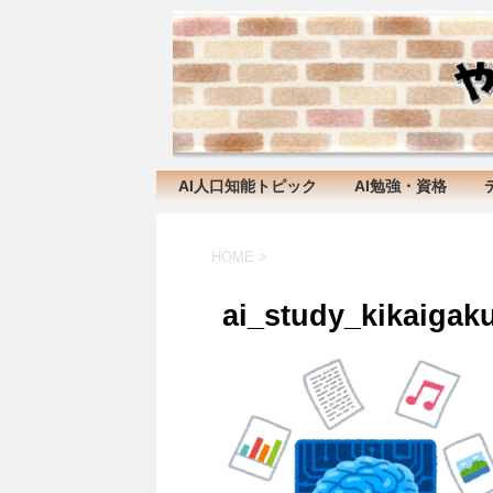
AI人口知能トピック
AI勉強・資格
HOME
>
ai_study_kikaigak