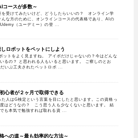
AIコースが多数～
座を受けてみたいけど、どうしたらいいの？ オンライン学
そんな方のために、オンラインコースの代表格であり、AIの
demy（ユーデミー）の登 ...
癒しロボットをペットにしよう
ットをよく見ますね。 アイボだけじゃないの？今はどんな
いるの？ と思われる人もいると思います。 ご察しのとお
だいぶ工夫されたペットロボ ...
は初心者が２ヶ月で取得できる
った人はG検定という言葉を目にしたと思います。この資格っ
度はどうなの？ こう思う人も少なくないと思います。 結
も本気で勉強すれば取れる資 ...
合格への道～最も効率的な方法～