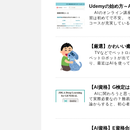
Udemyの始め方～
AIのオンライン講
習は初めてで不安。 
コースが充実しているU
【厳選】かわいい
TVなどでペットロボ
ペットロボットが出て
り、最近はAIを使って
【AI資格】G検定
AIに関わろうと思
て実際必要なの？難易
論からすると、初心者で
【AI資格】E資格