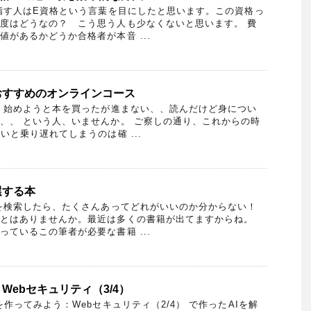
す人はE資格という言葉を目にしたと思います。この資格っ
度はどうなの？ こう思う人も少なくないと思います。 費
があるかどうか合格者が本音 ...
おすすめのオンラインコース
、始めようと本を買ったが進まない、、読んだけど身につい
、、 という人、いませんか。 ご察しの通り、これからの時
いと乗り遅れてしまうのは確 ...
選する本
を検索したら、たくさんあってどれがいいのか分からない！
とはありませんか。最近は多くの書籍が出てますからね。
ているこの筆者が必要な書籍 ...
Webセキュリティ（3/4）
作ってみよう：Webセキュリティ（2/4） で作ったAIを解