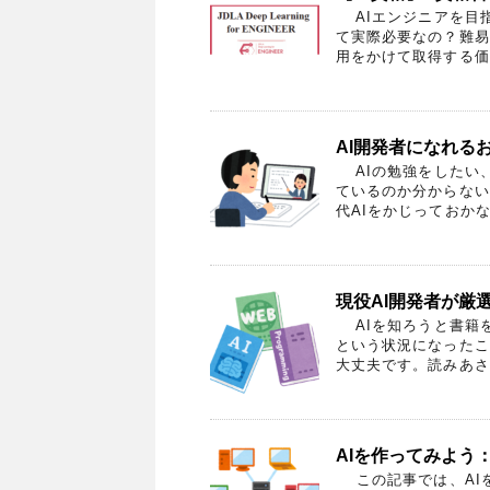
AIエンジニアを目指
て実際必要なの？難易
用をかけて取得する価値
AI開発者になれる
AIの勉強をしたい
ているのか分からない
代AIをかじっておかな
現役AI開発者が厳
AIを知ろうと書籍
という状況になったこ
大丈夫です。読みあさっ
AIを作ってみよう：
この記事では、AIを