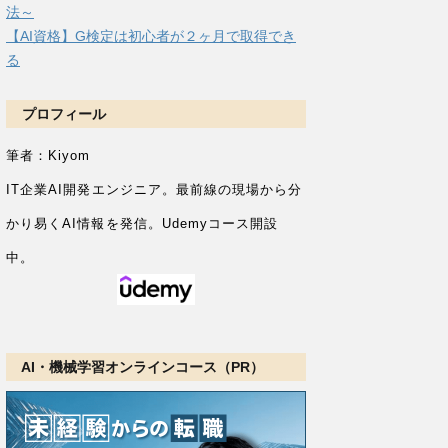
法～
【AI資格】G検定は初心者が２ヶ月で取得でき
る
プロフィール
筆者：Kiyom
IT企業AI開発エンジニア。
最前線の現場から分
かり易くAI情報を発信。Udemyコース開設
中。
AI・機械学習オンラインコース（PR）