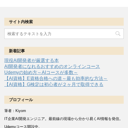
サイト内検索
新着記事
現役AI開発者が厳選する本
AI開発者になれるおすすめのオンラインコース
Udemyの始め方～AIコースが多数～
【AI資格】E資格合格への道～最も効率的な方法～
【AI資格】G検定は初心者が２ヶ月で取得できる
プロフィール
筆者：Kiyom
IT企業AI開発エンジニア。
最前線の現場から分かり易くAI情報を発信。
Udemyコース開設中。