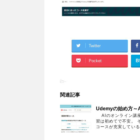
Twitter
B
Pocket
-
関連記事
Udemyの始め方～
AIのオンライン講
習は初めてで不安。 
コースが充実しているU