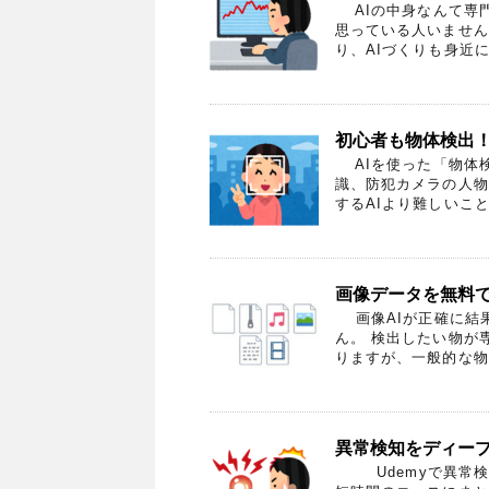
AIの中身なんて専門
思っている人いません
り、AIづくりも身近に
初心者も物体検出
AIを使った「物体
識、防犯カメラの人物
するAIより難しいこと
画像データを無料
画像AIが正確に結
ん。 検出したい物が
りますが、一般的な物
異常検知をディープラ
Udemyで異常検