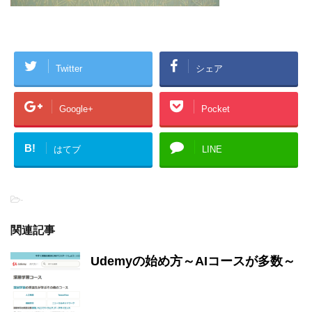
Twitter
シェア
Google+
Pocket
B!
はてブ
LINE
-
関連記事
Udemyの始め方～AIコースが多数～