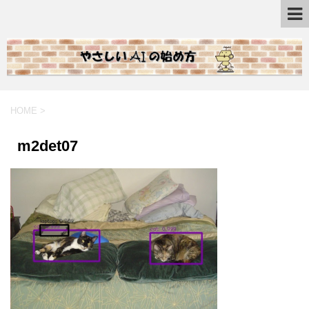
HOME
>
m2det07