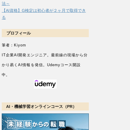
法～
【AI資格】G検定は初心者が２ヶ月で取得でき
る
プロフィール
筆者：Kiyom
IT企業AI開発エンジニア。
最前線の現場から分
かり易くAI情報を発信。Udemyコース開設
中。
AI・機械学習オンラインコース（PR）