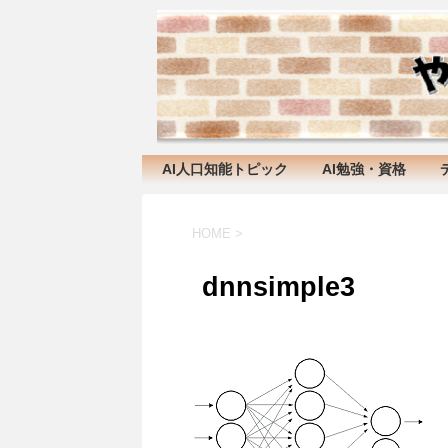
AI人口知能トピック
AI勉強・資格
HOME
>
dnnsimple3