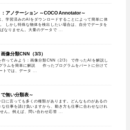
アノテーション ～COCO Annotator～
、学習済みのAIをダウンロードすることによって簡単に体
。 しかし特殊な物体を検出したい場合は、自分でデータを
なりません。大量のデータで ...
画像分類CNN（3/3）
作ってみよう：画像分類CNN（2/3） で作ったAIを解説し
グラムを簡単に解説 作ったプログラムをパートに分けて
トでは、データ ...
うで無い分類表～
一口に言っても多くの種類があります。どんなものがあるの
色々な仕事を請け負いますから、動き方も仕事に合わせなけれ
ん。例えば、問い合わせ応答 ...