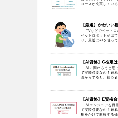
コースが充実しているU
【厳選】かわいい
TVなどでペットロボ
ペットロボットが出て
り、最近はAIを使って
【AI資格】G検定
AIに関わろうと思
て実際必要なの？難易
論からすると、初心者で
【AI資格】E資格
AIエンジニアを目指
て実際必要なの？難易
用をかけて取得する価値