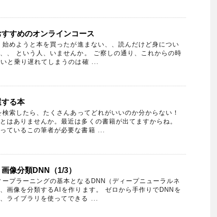
おすすめのオンラインコース
、始めようと本を買ったが進まない、、読んだけど身につい
、、 という人、いませんか。 ご察しの通り、これからの時
いと乗り遅れてしまうのは確 ...
選する本
を検索したら、たくさんあってどれがいいのか分からない！
とはありませんか。最近は多くの書籍が出てますからね。
ているこの筆者が必要な書籍 ...
画像分類DNN（1/3）
ープラーニングの基本となるDNN（ディープニューラルネ
、画像を分類するAIを作ります。 ゼロから手作りでDNNを
ライブラリを使ってできる ...