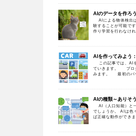
AIのデータを作ろう：
AIによる物体検出は
験することが可能です
作り学習を行わなければ
AIを作ってみよう：
この記事では、AIを
ていきます。 プロ
みます。 最初のパー
AIの種類～ありそ
AI（人口知能）と
でしょうか。 AIは
ば正確な動作ができませ