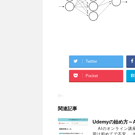
Twitter
B
Pocket
-
関連記事
Udemyの始め方～
AIのオンライン講
習は初めてで不安。 