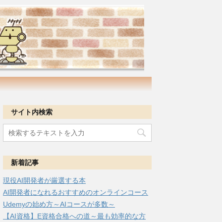
サイト内検索
新着記事
現役AI開発者が厳選する本
AI開発者になれるおすすめのオンラインコース
Udemyの始め方～AIコースが多数～
【AI資格】E資格合格への道～最も効率的な方