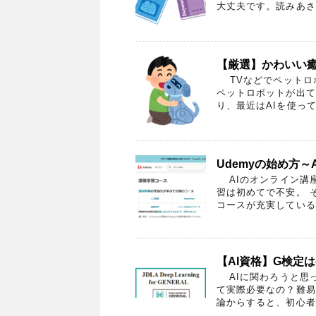
大丈夫です。読みあさっ
【厳選】かわいい
TVなどでペットロボ
ペットロボットが出て
り、最近はAIを使って
Udemyの始め方～
AIのオンライン講
習は初めてで不安。 
コースが充実しているU
【AI資格】G検定
AIに関わろうと思
て実際必要なの？難易
論からすると、初心者で