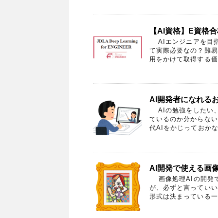
【AI資格】E資格
AIエンジニアを目指
て実際必要なの？難易
用をかけて取得する価値
AI開発者になれる
AIの勉強をしたい
ているのか分からない
代AIをかじっておかな
AI開発で使える画
画像処理AIの開発
が、必ずと言っていい
形式は決まっている一