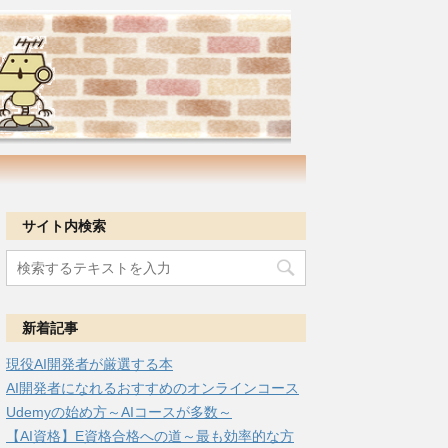
サイト内検索
新着記事
現役AI開発者が厳選する本
AI開発者になれるおすすめのオンラインコース
Udemyの始め方～AIコースが多数～
【AI資格】E資格合格への道～最も効率的な方