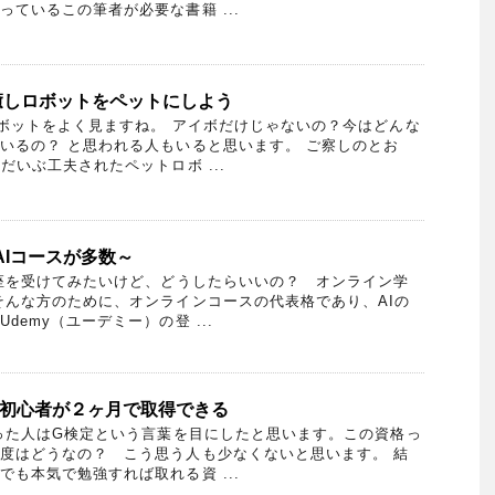
ているこの筆者が必要な書籍 ...
癒しロボットをペットにしよう
ットをよく見ますね。 アイボだけじゃないの？今はどんな
いるの？ と思われる人もいると思います。 ご察しのとお
だいぶ工夫されたペットロボ ...
AIコースが多数～
座を受けてみたいけど、どうしたらいいの？ オンライン学
そんな方のために、オンラインコースの代表格であり、AIの
demy（ユーデミー）の登 ...
は初心者が２ヶ月で取得できる
った人はG検定という言葉を目にしたと思います。この資格っ
度はどうなの？ こう思う人も少なくないと思います。 結
も本気で勉強すれば取れる資 ...