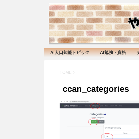
AI人口知能トピック
AI勉強・資格
HOME
>
ccan_categories