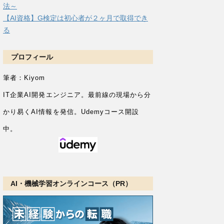
法～
【AI資格】G検定は初心者が２ヶ月で取得でき
る
プロフィール
筆者：Kiyom
IT企業AI開発エンジニア。
最前線の現場から分
かり易くAI情報を発信。Udemyコース開設
中。
AI・機械学習オンラインコース（PR）