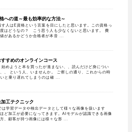
合格への道～最も効率的な方法～
す人はE資格という言葉を目にしたと思います。この資格っ
度はどうなの？ こう思う人も少なくないと思います。 費
があるかどうか合格者が本音 ...
おすすめのオンラインコース
、始めようと本を買ったが進まない、、読んだけど身につい
、、 という人、いませんか。 ご察しの通り、これからの時
いと乗り遅れてしまうのは確 ...
像加工テクニック
では学習データや検出データとして様々な画像を扱います
ほど加工が必要になってきます。AIモデルが認識できる画像
方、顧客が持つ画像には様々な形 ...