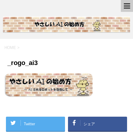
HOME
>
_rogo_ai3
Twitter
シェア