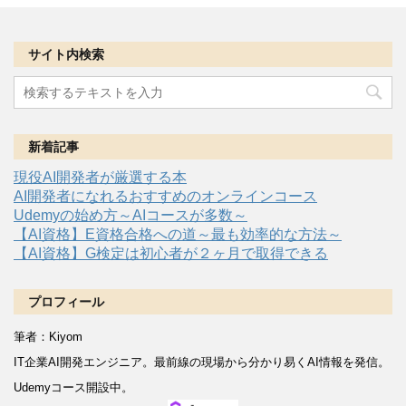
サイト内検索
新着記事
現役AI開発者が厳選する本
AI開発者になれるおすすめのオンラインコース
Udemyの始め方～AIコースが多数～
【AI資格】E資格合格への道～最も効率的な方法～
【AI資格】G検定は初心者が２ヶ月で取得できる
プロフィール
筆者：Kiyom
IT企業AI開発エンジニア。
最前線の現場から分かり易くAI情報を発信。
Udemyコース開設中。