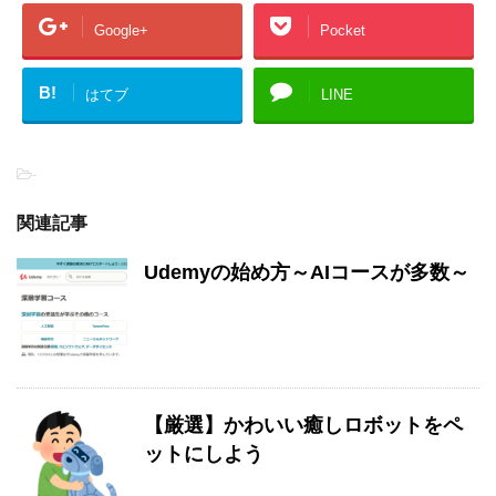
Google+
Pocket
B!
はてブ
LINE
-
関連記事
Udemyの始め方～AIコースが多数～
【厳選】かわいい癒しロボットをペ
ットにしよう